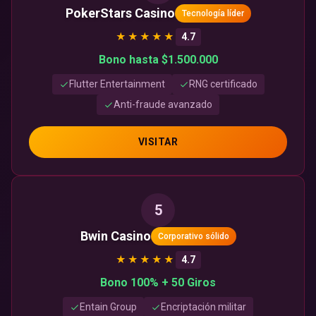
PokerStars Casino
Tecnología líder
★★★★★
4.7
Bono hasta $1.500.000
Flutter Entertainment
RNG certificado
Anti-fraude avanzado
VISITAR
5
Bwin Casino
Corporativo sólido
★★★★★
4.7
Bono 100% + 50 Giros
Entain Group
Encriptación militar