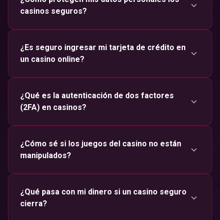
casinos seguros?
Los casinos seguros usan encriptación SSL de 256
¿Es seguro ingresar mi tarjeta de crédito en
bits, la misma tecnología de bancos. Tus datos se
un casino online?
transmiten cifrados y almacenan en servidores
protegidos. Busca el candado verde en la barra del
En casinos con licencias válidas, sí. Procesadores
navegador y certificados de seguridad en el footer.
¿Qué es la autenticación de dos factores
como Visa y Mastercard solo trabajan con
(2FA) en casinos?
operadores que cumplen estándares PCI-DSS.
Alternativamente, usa e-wallets como Skrill o
El 2FA añade seguridad extra requiriendo un código
Neteller que añaden una capa extra de protección
¿Cómo sé si los juegos del casino no están
temporal además de tu contraseña. Este código
sin compartir datos bancarios.
manipulados?
llega a tu móvil o se genera en una app. Incluso si
alguien obtiene tu contraseña, no puede acceder sin
Los casinos seguros usan RNG (generadores de
el código. Actívalo siempre que esté disponible.
¿Qué pasa con mi dinero si un casino seguro
números aleatorios) certificados por laboratorios
cierra?
independientes. Busca sellos de eCOGRA, iTech
Labs, GLI o BMM. Estos laboratorios auditan