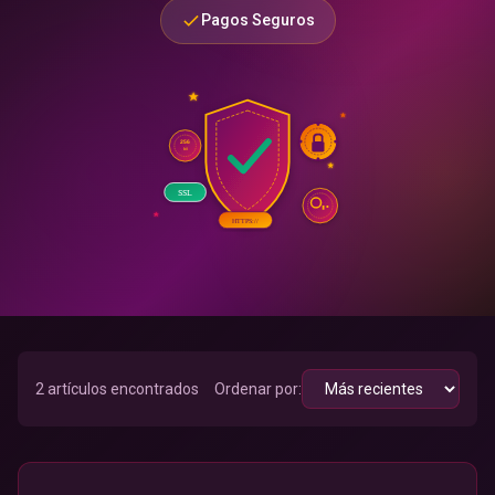
Pagos Seguros
2 artículos encontrados
Ordenar por: