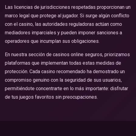
Las licencias de jurisdicciones respetadas proporcionan un
marco legal que protege al jugador. Si surge algún conflicto
con el casino, las autoridades reguladoras actúan como
mediadores imparciales y pueden imponer sanciones a
operadores que incumplan sus obligaciones.
En nuestra sección de casinos online seguros, priorizamos
plataformas que implementan todas estas medidas de
protección. Cada casino recomendado ha demostrado un
compromiso genuino con la seguridad de sus usuarios,
permitiéndote concentrarte en lo más importante: disfrutar
de tus juegos favoritos sin preocupaciones.