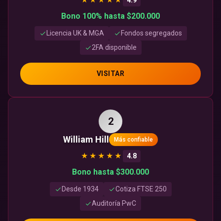
★★★★★
4.9
Bono 100% hasta $200.000
Licencia UK & MGA
Fondos segregados
2FA disponible
VISITAR
2
William Hill
Más confiable
★★★★★
4.8
Bono hasta $300.000
Desde 1934
Cotiza FTSE 250
Auditoría PwC