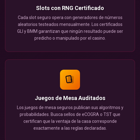
Slots con RNG Certificado
Cada slot seguro opera con generadores de números
aleatorios testeados mensualmente. Los certificados
GLI y BMM garantizan que ningún resultado puede ser
predicho o manipulado por el casino.
Juegos de Mesa Auditados
Los juegos de mesa seguros publican sus algoritmos y
probabilidades. Busca sellos de eCOGRA o TST que
certifican que la ventaja de la casa corresponde
exactamente a las reglas declaradas.