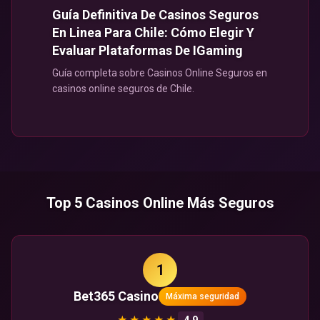
Guía Definitiva De Casinos Seguros
En Linea Para Chile: Cómo Elegir Y
Evaluar Plataformas De IGaming
Guía completa sobre Casinos Online Seguros en
casinos online seguros de Chile.
Top 5 Casinos Online Más Seguros
1
Bet365 Casino
Máxima seguridad